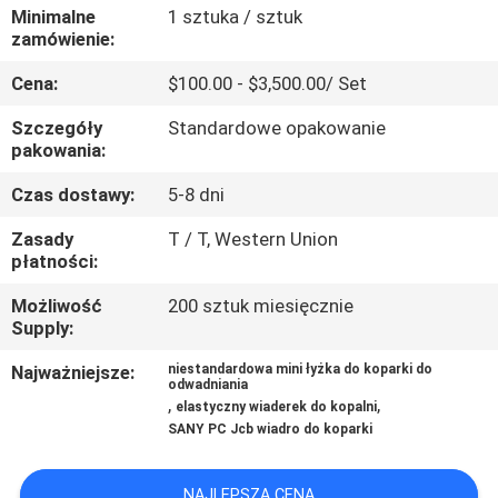
WYCIECZKA
Minimalne
1 sztuka / sztuk
zamówienie:
PO
Cena:
$100.00 - $3,500.00/ Set
FABRYCE
Szczegóły
Standardowe opakowanie
pakowania:
KONTROLA
JAKOŚCI
Czas dostawy:
5-8 dni
Zasady
T / T, Western Union
płatności:
NOWOŚCI
Możliwość
200 sztuk miesięcznie
Supply:
POPROŚ
Najważniejsze:
niestandardowa mini łyżka do koparki do
O
odwadniania
,
,
elastyczny wiaderek do kopalni
WYCENĘ
SANY PC Jcb wiadro do koparki
MAPA
NAJLEPSZA CENA