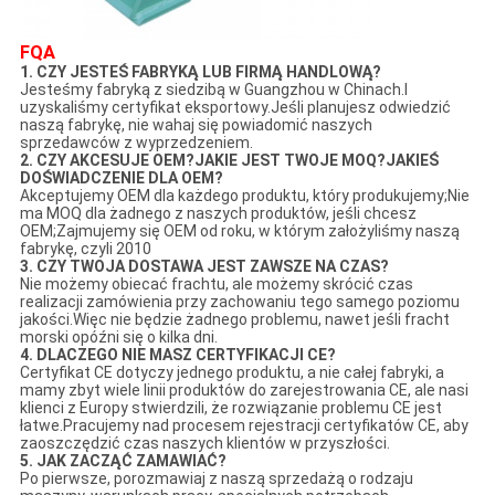
FQA
1. CZY JESTEŚ FABRYKĄ LUB FIRMĄ HANDLOWĄ?
Jesteśmy fabryką z siedzibą w Guangzhou w Chinach.I
uzyskaliśmy certyfikat eksportowy.Jeśli planujesz odwiedzić
naszą fabrykę, nie wahaj się powiadomić naszych
sprzedawców z wyprzedzeniem.
2. CZY AKCESUJE OEM?JAKIE JEST TWOJE MOQ?JAKIEŚ
DOŚWIADCZENIE DLA OEM?
Akceptujemy OEM dla każdego produktu, który produkujemy;Nie
ma MOQ dla żadnego z naszych produktów, jeśli chcesz
OEM;Zajmujemy się OEM od roku, w którym założyliśmy naszą
fabrykę, czyli 2010
3. CZY TWOJA DOSTAWA JEST ZAWSZE NA CZAS?
Nie możemy obiecać frachtu, ale możemy skrócić czas
realizacji zamówienia przy zachowaniu tego samego poziomu
jakości.Więc nie będzie żadnego problemu, nawet jeśli fracht
morski opóźni się o kilka dni.
4. DLACZEGO NIE MASZ CERTYFIKACJI CE?
Certyfikat CE dotyczy jednego produktu, a nie całej fabryki, a
mamy zbyt wiele linii produktów do zarejestrowania CE, ale nasi
klienci z Europy stwierdzili, że rozwiązanie problemu CE jest
łatwe.Pracujemy nad procesem rejestracji certyfikatów CE, aby
zaoszczędzić czas naszych klientów w przyszłości.
5. JAK ZACZĄĆ ZAMAWIAĆ?
Po pierwsze, porozmawiaj z naszą sprzedażą o rodzaju