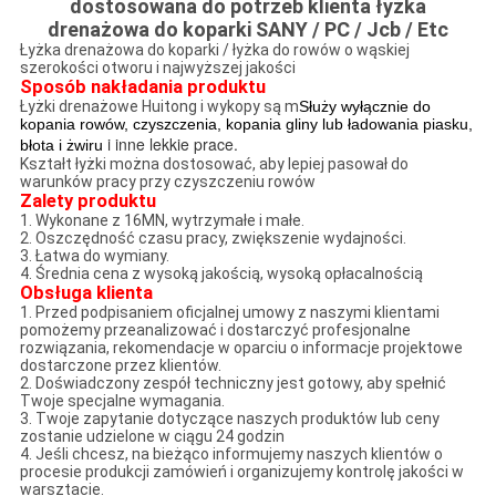
dostosowana do potrzeb klienta łyżka
drenażowa do koparki SANY / PC / Jcb / Etc
Łyżka drenażowa do koparki / łyżka do rowów o wąskiej
szerokości otworu i najwyższej jakości
Sposób nakładania produktu
Łyżki drenażowe Huitong i wykopy są m
Służy wyłącznie do
kopania rowów, czyszczenia, kopania gliny lub ładowania piasku,
i inne lekkie prace.
błota i żwiru
Kształt łyżki można dostosować, aby lepiej pasował do
warunków pracy przy czyszczeniu rowów
Zalety produktu
1. Wykonane z 16MN, wytrzymałe i małe.
2. Oszczędność czasu pracy, zwiększenie wydajności.
3. Łatwa do wymiany.
4. Średnia cena z wysoką jakością, wysoką opłacalnością
Obsługa klienta
1. Przed podpisaniem oficjalnej umowy z naszymi klientami
pomożemy przeanalizować i dostarczyć profesjonalne
rozwiązania, rekomendacje w oparciu o informacje projektowe
dostarczone przez klientów.
2. Doświadczony zespół techniczny jest gotowy, aby spełnić
Twoje specjalne wymagania.
3. Twoje zapytanie dotyczące naszych produktów lub ceny
zostanie udzielone w ciągu 24 godzin
4. Jeśli chcesz, na bieżąco informujemy naszych klientów o
procesie produkcji zamówień i organizujemy kontrolę jakości w
warsztacie.