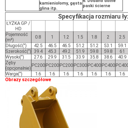
6. Dodano dolne
kamieniołomy, gęsta
paski ścierne
glina itp.
Specyfikacja rozmiaru ły
ŁYŻKA GP /
HD
Pojemność
0.8
1
1.2
1.5
1.8
2
2.5
(m³)
Długość(")
42.5
46.5
46.5
51.2
51.2
53.1
59.1
Szerokość(")
39.4
45.3
49.2
51.9
59.8
59.8
61
Wysoki(")
27.6
29.9
31.5
33.9
35.8
38.6
40.9
Zęby
PC200
PC200
PC200
PC300
PC400
PC400
PC40
(opcjonalnie)
Warga(")
1.6
1.6
1.6
1.6
1.6
1.6
1.6
Obrazy szczegółowe