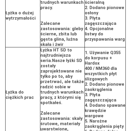
trudnych warunkach
ścieralną
pracy.
2. Dodano pionowe
Łyżka o dużej
osłony
wytrzymałości
3. Płyta
Zalecane
zagęszczająca
zastosowania: gleby
4. Opcjonalne
ścierne, zbita lub
listwy do
gęsta glina, luźna
przyspawania warg
skała i żwir
Łyżka HT SD to
1. Używanie Q355
najtrudniejsza
do korpusu +
seria.Nasze łyżki SD
Hardox
zostały
400 / NM360 dla
zaprojektowane nie
wszystkich płyt
tylko po to, aby
ślizgowych
przetrwać, ale także
2. Dodano pionowe
radzić sobie w
zaokrąglenia
Łyżka do
trudnych warunkach
3. Płyta
ciężkich prac
pracy, z którymi się
zagęszczająca
spotkałeś.
4. Dodano spawane
krawędzie
Zalecane
wargowe
zastosowania: skały
5. Narożne
śrutowe, materiały
zaokrąglenia pięty
uwarstwione,