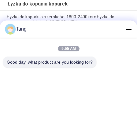
Łyżka do kopania koparek
Łyżka do koparki o szerokości 1800-2400 mm Łyżka do
czyszczenia błota do SH230 SH280
Tang
Hurtownia Elastyczna obsługa Wytrzymała koparka do
koparek Łyżka do czyszczenia łyżek do części koparek z Chin
9:55 AM
Koparka 1800mm Łyżka do błota 16t Łyżki do czyszczenia
rowów koparki
Good day, what product are you looking for?
popularne kategorie
Wszystko
Łyżka Do Koparki O 
Łyżka Do Koparki
Dużej 
Wytrzymałości
Łyżka Szkieletu 
Wysięgnik O Dużym 
Koparki
Zasięgu Koparki
Łyżka Ogólnego 
Ekskawator Kosiarka
Przeznaczenia Do 