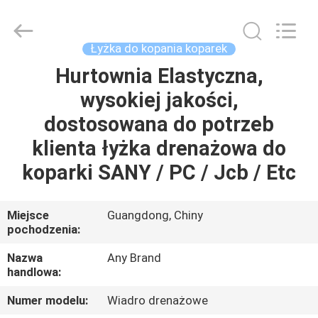
Guangzhou
Huitong
Machinery
Co.,
Ltd..
Łyżka do kopania koparek
All
Rights
Reserved.
Hurtownia Elastyczna,
DO
wysokiej jakości,
DOMU
dostosowana do potrzeb
PRODUKTY
klienta łyżka drenażowa do
koparki SANY / PC / Jcb / Etc
POKAZ
VR
Miejsce
Guangdong, Chiny
pochodzenia:
O
Nazwa
Any Brand
handlowa:
NAS
Numer modelu:
Wiadro drenażowe