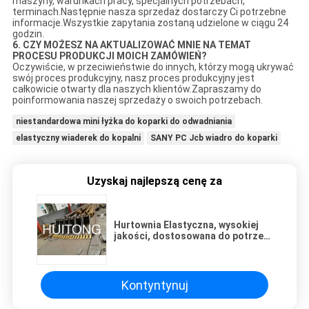
maszyny, warunkach pracy, specjalnych potrzebach,
terminach.Następnie nasza sprzedaż dostarczy Ci potrzebne
informacje.Wszystkie zapytania zostaną udzielone w ciągu 24
godzin.
6. CZY MOŻESZ NA AKTUALIZOWAĆ MNIE NA TEMAT
PROCESU PRODUKCJI MOICH ZAMÓWIEŃ?
Oczywiście, w przeciwieństwie do innych, którzy mogą ukrywać
swój proces produkcyjny, nasz proces produkcyjny jest
całkowicie otwarty dla naszych klientów.Zapraszamy do
poinformowania naszej sprzedaży o swoich potrzebach.
niestandardowa mini łyżka do koparki do odwadniania
elastyczny wiaderek do kopalni
SANY PC Jcb wiadro do koparki
Uzyskaj najlepszą cenę za
Hurtownia Elastyczna, wysokiej
jakości, dostosowana do potrzeb
klienta łyżka drenażowa do
koparki SANY / PC / Jcb / Etc
Kontyntynuj