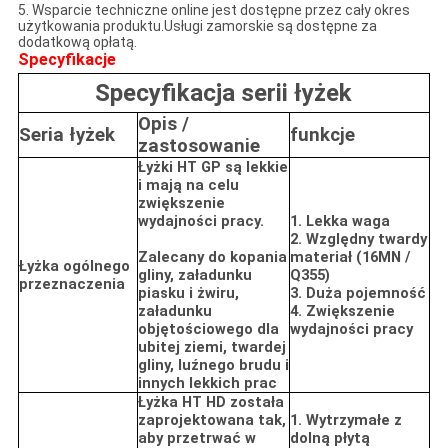
5. Wsparcie techniczne online jest dostępne przez cały okres
użytkowania produktu.Usługi zamorskie są dostępne za
dodatkową opłatą.
Specyfikacje
Specyfikacja serii łyżek
Opis /
Seria łyżek
funkcje
zastosowanie
Łyżki HT GP są lekkie
i mają na celu
zwiększenie
wydajności pracy.
1. Lekka waga
2. Względny twardy
Zalecany do kopania
materiał (16MN /
Łyżka ogólnego
gliny, załadunku
Q355)
przeznaczenia
piasku i żwiru,
3. Duża pojemność
załadunku
4. Zwiększenie
objętościowego dla
wydajności pracy
ubitej ziemi, twardej
gliny, luźnego brudu i
innych lekkich prac
Łyżka HT HD została
zaprojektowana tak,
1. Wytrzymałe z
aby przetrwać w
dolną płytą