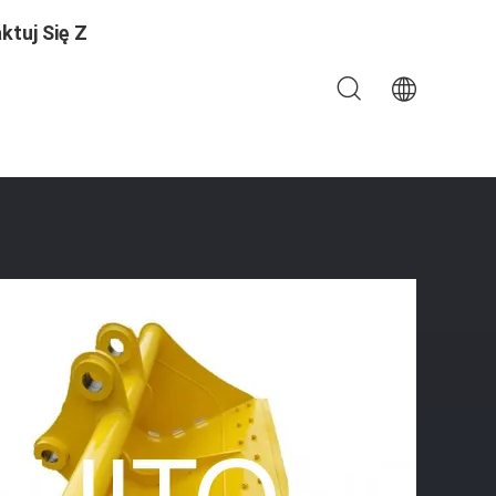
ktuj Się Z
enia Łyżek Do Części Koparek Z Chin