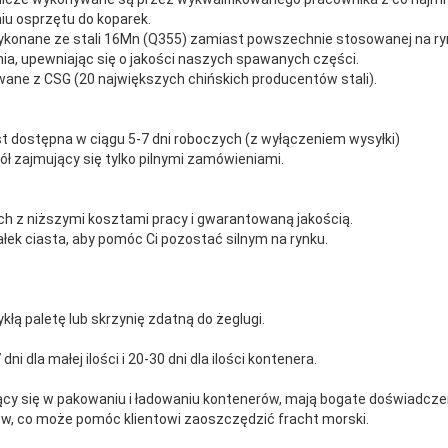
u osprzętu do koparek.
ykonane ze stali 16Mn (Q355) zamiast powszechnie stosowanej na ryn
ia, upewniając się o jakości naszych spawanych części.
wane z CSG (20 największych chińskich producentów stali).
t dostępna w ciągu 5-7 dni roboczych (z wyłączeniem wysyłki)
ł zajmujący się tylko pilnymi zamówieniami.
h z niższymi kosztami pracy i gwarantowaną jakością.
ałek ciasta, aby pomóc Ci pozostać silnym na rynku.
łą paletę lub skrzynię zdatną do żeglugi.
ni dla małej ilości i 20-30 dni dla ilości kontenera.
jący się w pakowaniu i ładowaniu kontenerów, mają bogate doświadcz
w, co może pomóc klientowi zaoszczędzić fracht morski.