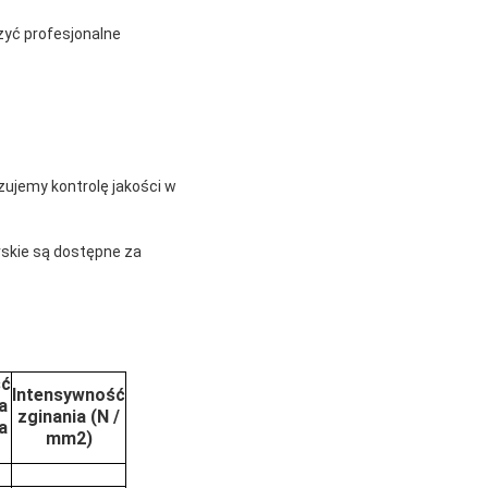
zyć profesjonalne
zujemy kontrolę jakości w
rskie są dostępne za
ść
Intensywność
a
zginania (N /
a
mm2)