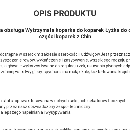
OPIS PRODUKTU
a obsługa Wytrzymała koparka do koparek Łyżka do 
części koparek z Chin
ostępne w szerokim zakresie szerokości i udźwigów.Jest przeznaczon
czyszczenie rowów, wykańczanie i zasypywanie, wszelkiego rodzaju prz
ci, a głównie wykorzystywane do regulacji rzek, usuwania płynnych o
rzchniej warstwy gleby, spychania na małą skalę, kształtowania krajo
a stal stopowa stosowana w dolnych sekcjach sekatorów bocznych.
nany przez nasz doświadczony zespół techniczny.
la lepszego napełniania i wysypywania.
nicze wykonywane są przez wykwalifikowanego pracownika z co najmni