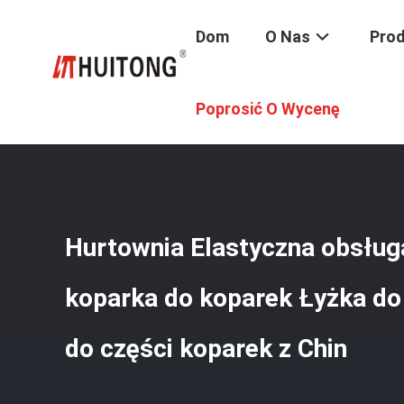
Dom
O Nas
Pro
Dom
/
Produkty
/
Łyżka Do Kopania Koparek
/
Hurtownia 
Poprosić O Wycenę
Hurtownia Elastyczna obsłu
koparka do koparek Łyżka do
do części koparek z Chin