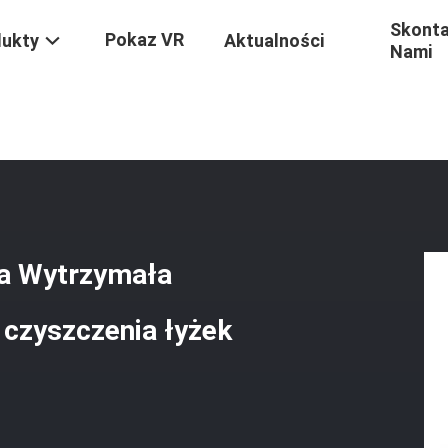
Skonta
Pokaz VR
dukty
Aktualności
Nami
Elastyczna Obsługa Wytrzymała Koparka Do Koparek Łyżka Do Czyszcz
ga Wytrzymała
 czyszczenia łyżek