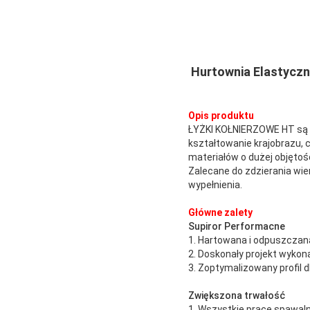
Hurtownia Elastyczn
Opis produktu
ŁYŻKI KOŁNIERZOWE HT są d
kształtowanie krajobrazu, 
materiałów o dużej objętoś
Zalecane do zdzierania wie
wypełnienia.
Główne zalety
Supiror Performacne
1. Hartowana i odpuszczan
2. Doskonały projekt wyko
3. Zoptymalizowany profil d
Zwiększona trwałość
1. Wszystkie prace spawal