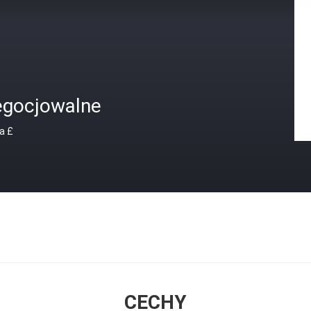
egocjowalne
a £
CECHY