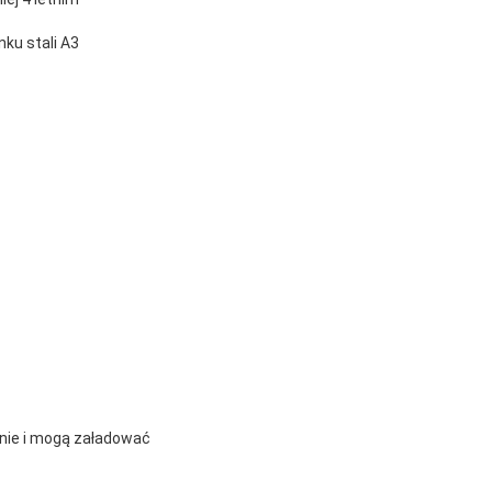
ku stali A3
enie i mogą załadować