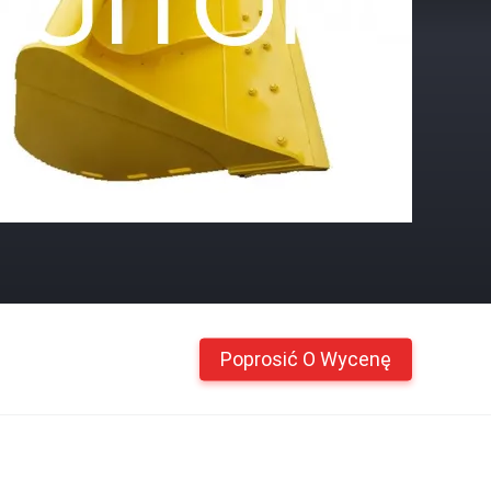
Poprosić O Wycenę