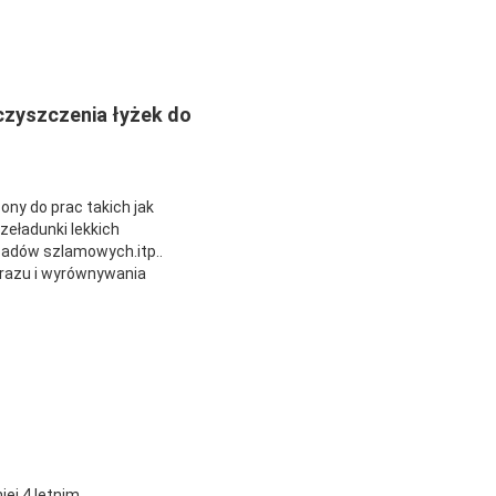
czyszczenia łyżek do
y do prac takich jak 
eładunki lekkich 
dpadów szlamowych.itp..
brazu i wyrównywania 
ej 4 letnim