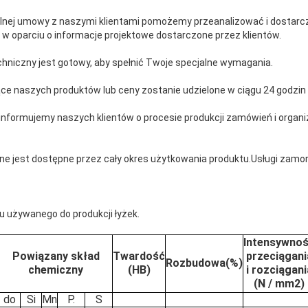
jalnej umowy z naszymi klientami pomożemy przeanalizować i dostarc
w oparciu o informacje projektowe dostarczone przez klientów.
hniczny jest gotowy, aby spełnić Twoje specjalne wymagania.
ce naszych produktów lub ceny zostanie udzielone w ciągu 24 godzin
o informujemy naszych klientów o procesie produkcji zamówień i organi
ine jest dostępne przez cały okres użytkowania produktu.Usługi zamo
łu używanego do produkcji łyżek.
Intensywno
Powiązany skład
Twardość
przeciągani
Rozbudowa(%)
chemiczny
(HB)
i rozciągani
(N / mm2)
do
Si
Mn
P.
S