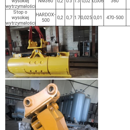
wysokiej
NM360
0,2
0.3
1.3
0,02
0,006
360
wytrzymałości
Stop o
HARDOX-
wysokiej
0,2
0,7
1.7
0,025
0,01
470-500
500
wytrzymałości