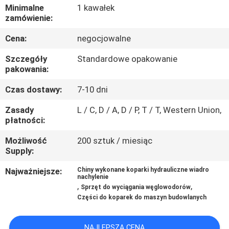
WYCIECZKA
Minimalne
1 kawałek
zamówienie:
PO
Cena:
negocjowalne
FABRYCE
Szczegóły
Standardowe opakowanie
pakowania:
KONTROLA
JAKOŚCI
Czas dostawy:
7-10 dni
Zasady
L / C, D / A, D / P, T / T, Western Union,
płatności:
NOWOŚCI
Możliwość
200 sztuk / miesiąc
Supply:
POPROŚ
Najważniejsze:
Chiny wykonane koparki hydrauliczne wiadro
O
nachylenie
,
,
Sprzęt do wyciągania węglowodorów
WYCENĘ
Części do koparek do maszyn budowlanych
MAPA
NAJLEPSZA CENA