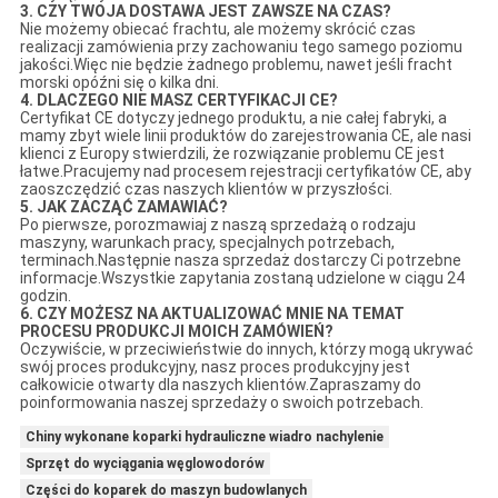
3. CZY TWOJA DOSTAWA JEST ZAWSZE NA CZAS?
Nie możemy obiecać frachtu, ale możemy skrócić czas
realizacji zamówienia przy zachowaniu tego samego poziomu
jakości.Więc nie będzie żadnego problemu, nawet jeśli fracht
morski opóźni się o kilka dni.
4. DLACZEGO NIE MASZ CERTYFIKACJI CE?
Certyfikat CE dotyczy jednego produktu, a nie całej fabryki, a
mamy zbyt wiele linii produktów do zarejestrowania CE, ale nasi
klienci z Europy stwierdzili, że rozwiązanie problemu CE jest
łatwe.Pracujemy nad procesem rejestracji certyfikatów CE, aby
zaoszczędzić czas naszych klientów w przyszłości.
5. JAK ZACZĄĆ ZAMAWIAĆ?
Po pierwsze, porozmawiaj z naszą sprzedażą o rodzaju
maszyny, warunkach pracy, specjalnych potrzebach,
terminach.Następnie nasza sprzedaż dostarczy Ci potrzebne
informacje.Wszystkie zapytania zostaną udzielone w ciągu 24
godzin.
6. CZY MOŻESZ NA AKTUALIZOWAĆ MNIE NA TEMAT
PROCESU PRODUKCJI MOICH ZAMÓWIEŃ?
Oczywiście, w przeciwieństwie do innych, którzy mogą ukrywać
swój proces produkcyjny, nasz proces produkcyjny jest
całkowicie otwarty dla naszych klientów.Zapraszamy do
poinformowania naszej sprzedaży o swoich potrzebach.
Chiny wykonane koparki hydrauliczne wiadro nachylenie
Sprzęt do wyciągania węglowodorów
Części do koparek do maszyn budowlanych