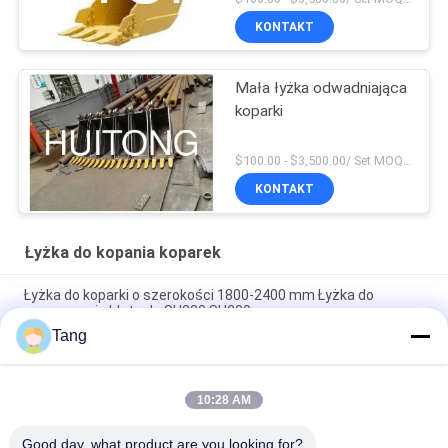
KONTAKT
Mała łyżka odwadniająca
koparki
$100.00 - $3,500.00/ Set MOQ:1
KONTAKT
Łyżka do kopania koparek
Łyżka do koparki o szerokości 1800-2400 mm Łyżka do
czyszczenia błota do SH230 SH280
Tang
Hurtownia Elastyczna obsługa Wytrzymała koparka do
koparek Łyżka do czyszczenia łyżek do części koparek z Chin
10:28 AM
Koparka 1800mm Łyżka do błota 16t Łyżki do czyszczenia
rowów koparki
Good day, what product are you looking for?