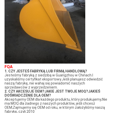
FQA
1. CZY JESTEŚ FABRYKĄ LUB FIRMĄ HANDLOWĄ?
Jesteśmy fabryką z siedzibą w Guangzhou w Chinach.I
uzyskaliśmy certyfikat eksportowy.Jeśli planujesz odwiedzić
naszą fabrykę, nie wahaj się powiadomić naszych
sprzedawców z wyprzedzeniem.
2. CZY AKCESUJE OEM?JAKIE JEST TWOJE MOQ?JAKIEŚ
DOŚWIADCZENIE DLA OEM?
Akceptujemy OEM dla każdego produktu, który produkujemy;Nie
ma MOQ dla żadnego z naszych produktów, jeśli chcesz
OEM;Zajmujemy się OEM od roku, w którym założyliśmy naszą
fabrykę, czyli 2010