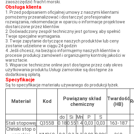
zaoszczędzić fracht morski.
Obsługa klienta
1. Przed podpisaniem oficjalnej umowy z naszymi klientami
pomożemy przeanalizować i dostarczyć profesjonalne
rozwiązania, rekomendacje w oparciu o informacje projektowe
dostarczone przez klientów.
2. Doświadczony zespół techniczny jest gotowy, aby spełnić
Twoje specjalne wymagania.
3. Twoje zapytanie dotyczące naszych produktów lub ceny
zostanie udzielone w ciągu 24 godzin
4. Jeśli chcesz, na bieżąco informujemy naszych klientów o
procesie produkcji zamówień i organizujemy kontrolę jakości w
warsztacie.
5. Wsparcie techniczne online jest dostępne przez cały okres
użytkowania produktu.Usługi zamorskie są dostępne za
dodatkową opłatą.
Specyfikacje
Są to specyfikacje materiału używanego do produkcji łyżek.
Powiązany skład
Twardość
Materiał
Kod
R
chemiczny
(HB)
do
Si
Mn
P.
S
Stali stopowej
Q355B
0.18
0.55
1.4
0,03
0,03
163-187
Chiński stop o