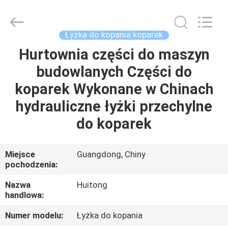
Guangzhou
Huitong
Machinery
Co.,
Ltd..
Łyżka do kopania koparek
All
Rights
Reserved.
Hurtownia części do maszyn
DO
budowlanych Części do
DOMU
koparek Wykonane w Chinach
PRODUKTY
hydrauliczne łyżki przechylne
do koparek
POKAZ
VR
Miejsce
Guangdong, Chiny
pochodzenia:
O
Nazwa
Huitong
handlowa:
NAS
Numer modelu:
Łyżka do kopania