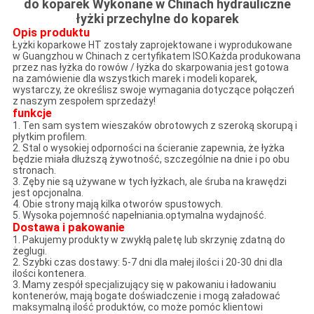
do koparek Wykonane w Chinach hydrauliczne
łyżki przechylne do koparek
Opis produktu
Łyżki koparkowe HT zostały zaprojektowane i wyprodukowane
w Guangzhou w Chinach z certyfikatem ISO.Każda produkowana
przez nas łyżka do rowów / łyżka do skarpowania jest gotowa
na zamówienie dla wszystkich marek i modeli koparek,
wystarczy, że określisz swoje wymagania dotyczące połączeń
z naszym zespołem sprzedaży!
funkcje
1. Ten sam system wieszaków obrotowych z szeroką skorupą i
płytkim profilem.
2. Stal o wysokiej odporności na ścieranie zapewnia, że ​​łyżka
będzie miała dłuższą żywotność, szczególnie na dnie i po obu
stronach.
3. Zęby nie są używane w tych łyżkach, ale śruba na krawędzi
jest opcjonalna.
4. Obie strony mają kilka otworów spustowych.
5. Wysoka pojemność napełniania.optymalna wydajność.
Dostawa i pakowanie
1. Pakujemy produkty w zwykłą paletę lub skrzynię zdatną do
żeglugi.
2. Szybki czas dostawy: 5-7 dni dla małej ilości i 20-30 dni dla
ilości kontenera.
3. Mamy zespół specjalizujący się w pakowaniu i ładowaniu
kontenerów, mają bogate doświadczenie i mogą załadować
maksymalną ilość produktów, co może pomóc klientowi