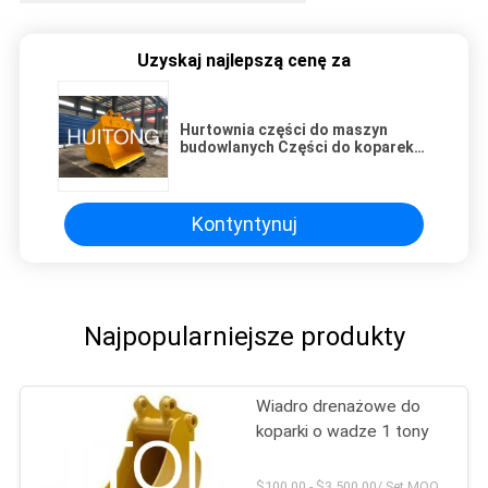
Uzyskaj najlepszą cenę za
Hurtownia części do maszyn
budowlanych Części do koparek
Wykonane w Chinach hydrauliczne
łyżki przechylne do koparek
Kontyntynuj
Najpopularniejsze produkty
Wiadro drenażowe do
koparki o wadze 1 tony
$100.00 - $3,500.00/ Set MOQ:1