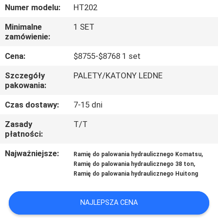
WYCIECZKA
Numer modelu:
HT202
PO
Minimalne
1 SET
zamówienie:
FABRYCE
Cena:
$8755-$8768 1 set
KONTROLA
Szczegóły
PALETY/KATONY LEDNE
JAKOŚCI
pakowania:
Czas dostawy:
7-15 dni
NOWOŚCI
Zasady
T/T
płatności:
POPROŚ
Najważniejsze:
,
Ramię do palowania hydraulicznego Komatsu
,
O
Ramię do palowania hydraulicznego 38 ton
Ramię do palowania hydraulicznego Huitong
WYCENĘ
NAJLEPSZA CENA
MAPA