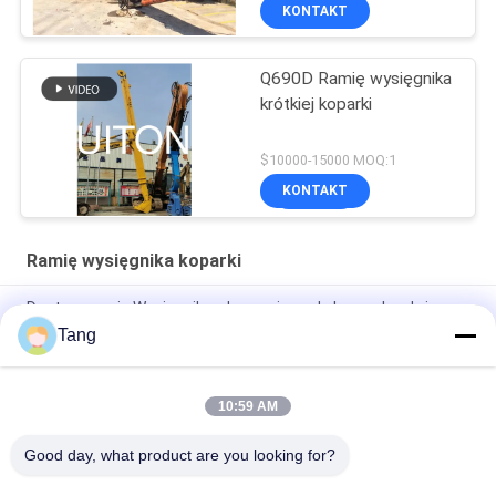
KONTAKT
Q690D Ramię wysięgnika
krótkiej koparki
$10000-15000 MOQ:1
KONTAKT
Ramię wysięgnika koparki
Dostosowanie Wysięgnik wyburzeniowy do koparek o dużym
zasięgu OEM PC EX PC 1 rok gwarancji 100% nowość
Tang
Wysięgnik budowlany o długim zasięgu do palowania arkuszy
10:59 AM
Dostosowanie wysięgnika o długim zasięgu do koparki
gąsienicowej
Good day, what product are you looking for?
Wszystko