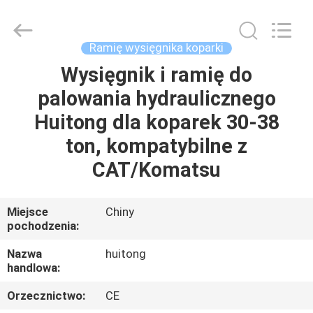
Guangzhou
Huitong
Machinery
Co.,
Ltd..
Ramię wysięgnika koparki
All
Rights
Reserved.
Wysięgnik i ramię do
DO
palowania hydraulicznego
DOMU
Huitong dla koparek 30-38
PRODUKTY
ton, kompatybilne z
CAT/Komatsu
POKAZ
VR
Miejsce
Chiny
pochodzenia:
O
Nazwa
huitong
handlowa:
NAS
Orzecznictwo:
CE