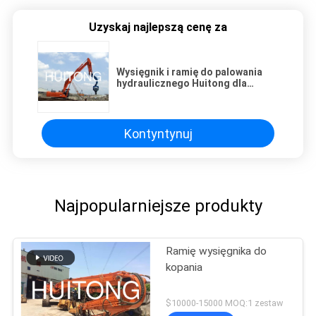
Uzyskaj najlepszą cenę za
Wysięgnik i ramię do palowania
hydraulicznego Huitong dla
koparek 30-38 ton, kompatybilne z
CAT/Komatsu
Kontyntynuj
Najpopularniejsze produkty
Ramię wysięgnika do
kopania
$10000-15000 MOQ:1 zestaw