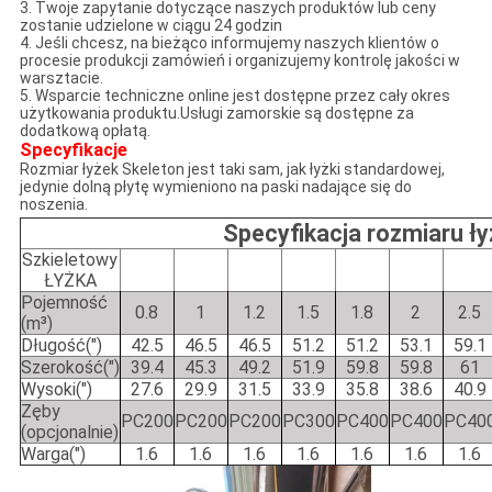
3. Twoje zapytanie dotyczące naszych produktów lub ceny
zostanie udzielone w ciągu 24 godzin
4. Jeśli chcesz, na bieżąco informujemy naszych klientów o
procesie produkcji zamówień i organizujemy kontrolę jakości w
warsztacie.
5. Wsparcie techniczne online jest dostępne przez cały okres
użytkowania produktu.Usługi zamorskie są dostępne za
dodatkową opłatą.
Specyfikacje
Rozmiar łyżek Skeleton jest taki sam, jak łyżki standardowej,
jedynie dolną płytę wymieniono na paski nadające się do
noszenia.
Specyfikacja rozmiaru ły
Szkieletowy
ŁYŻKA
Pojemność
0.8
1
1.2
1.5
1.8
2
2.5
(m³)
Długość(")
42.5
46.5
46.5
51.2
51.2
53.1
59.1
Szerokość(")
39.4
45.3
49.2
51.9
59.8
59.8
61
Wysoki(")
27.6
29.9
31.5
33.9
35.8
38.6
40.9
Zęby
PC200
PC200
PC200
PC300
PC400
PC400
PC40
(opcjonalnie)
Warga(")
1.6
1.6
1.6
1.6
1.6
1.6
1.6