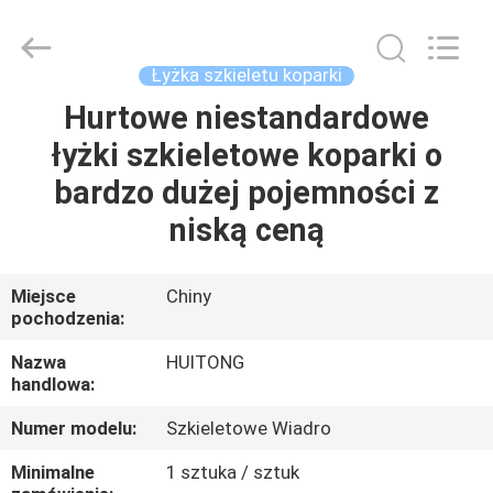
Guangzhou
Huitong
Machinery
Co.,
Ltd..
Łyżka szkieletu koparki
All
Rights
Reserved.
Hurtowe niestandardowe
DO
łyżki szkieletowe koparki o
DOMU
bardzo dużej pojemności z
PRODUKTY
niską ceną
POKAZ
Miejsce
Chiny
pochodzenia:
VR
Nazwa
HUITONG
handlowa:
O
Numer modelu:
Szkieletowe Wiadro
NAS
Minimalne
1 sztuka / sztuk