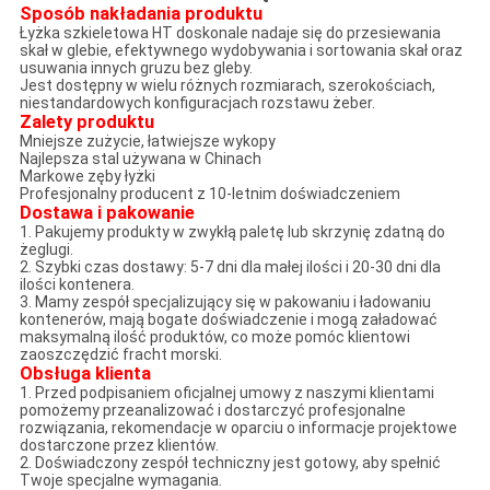
Sposób nakładania produktu
Łyżka szkieletowa HT doskonale nadaje się do przesiewania
skał w glebie, efektywnego wydobywania i sortowania skał oraz
usuwania innych gruzu bez gleby.
Jest dostępny w wielu różnych rozmiarach, szerokościach,
niestandardowych konfiguracjach rozstawu żeber.
Zalety produktu
Mniejsze zużycie, łatwiejsze wykopy
Najlepsza stal używana w Chinach
Markowe zęby łyżki
Profesjonalny producent z 10-letnim doświadczeniem
Dostawa i pakowanie
1. Pakujemy produkty w zwykłą paletę lub skrzynię zdatną do
żeglugi.
2. Szybki czas dostawy: 5-7 dni dla małej ilości i 20-30 dni dla
ilości kontenera.
3. Mamy zespół specjalizujący się w pakowaniu i ładowaniu
kontenerów, mają bogate doświadczenie i mogą załadować
maksymalną ilość produktów, co może pomóc klientowi
zaoszczędzić fracht morski.
Obsługa klienta
1. Przed podpisaniem oficjalnej umowy z naszymi klientami
pomożemy przeanalizować i dostarczyć profesjonalne
rozwiązania, rekomendacje w oparciu o informacje projektowe
dostarczone przez klientów.
2. Doświadczony zespół techniczny jest gotowy, aby spełnić
Twoje specjalne wymagania.