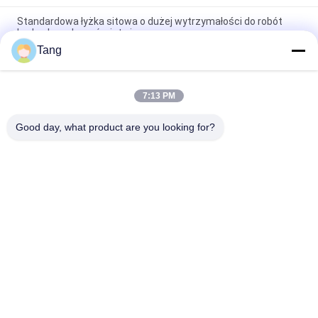
Standardowa łyżka sitowa o dużej wytrzymałości do robót
budowlanych w górnictwie
Tang
Szkielet łyżki do koparki OEM Dostosuj łyżkę do koparki ze
stopu o wysokiej wytrzymałości 1 rok gwarancji
7:13 PM
Łyżka szkieletowa AX17U-4 o sterowaniu burtowym 1,5 m3 do
sortowania skał górniczych
Good day, what product are you looking for?
popularne kategorie
Wszystko
Łyżka Do Koparki O 
Łyżka Do Koparki
Dużej 
Wytrzymałości
Łyżka Szkieletu 
Wysięgnik O Dużym 
Koparki
Zasięgu Koparki
Łyżka Ogólnego 
Ekskawator Kosiarka
Przeznaczenia Do 
Koparki