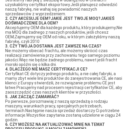
uzyskaliśmy certyfikat eksportowy.Jeśli planujesz odwiedzić
naszą fabrykę, nie wahaj się powiadomić naszych
sprzedawców z wyprzedzeniem.
2. CZY AKCESUJE OEM?JAKIE JEST TWOJE MOQ?JAKIEŚ
DOŚWIADCZENIE DLA OEM?
Akceptujemy OEM dla każdego produktu, który produkujemy;Nie
ma MOQ dla żadnego z naszych produktów, jeśli chcesz
OEM;Zajmujemy się OEM od roku, w którym założyliśmy naszą
fabrykę, czyli 2010
3. CZY TWOJA DOSTAWA JEST ZAWSZE NA CZAS?
Nie możemy obiecać frachtu, ale możemy skrócić czas
realizacji zamówienia przy zachowaniu tego samego poziomu
jakości.Więc nie będzie żadnego problemu, nawet jeśli fracht
morski opóźni się o kilka dni.
4. DLACZEGO NIE MASZ CERTYFIKACJI CE?
Certyfikat CE dotyczy jednego produktu, a nie całej fabryki, a
mamy zbyt wiele linii produktów do zarejestrowania CE, ale nasi
klienci z Europy stwierdzili, że rozwiązanie problemu CE jest
łatwe.Pracujemy nad procesem rejestracji certyfikatów CE, aby
zaoszczędzić czas naszych klientów w przyszłości.
5. JAK ZACZĄĆ ZAMAWIAĆ?
Po pierwsze, porozmawiaj z naszą sprzedażą o rodzaju
maszyny, warunkach pracy, specjalnych potrzebach,
terminach.Następnie nasza sprzedaż dostarczy Ci potrzebne
informacje.Wszystkie zapytania zostaną udzielone w ciągu 24
godzin.
6. CZY MOŻESZ NA AKTUALIZOWAĆ MNIE NA TEMAT
PROCESU PRODUKCJI MOICH ZAMÓWIEŃ?