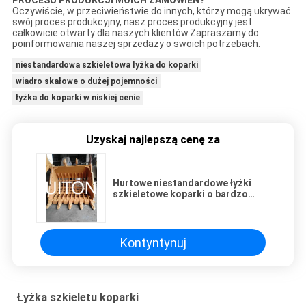
Oczywiście, w przeciwieństwie do innych, którzy mogą ukrywać
swój proces produkcyjny, nasz proces produkcyjny jest
całkowicie otwarty dla naszych klientów.Zapraszamy do
poinformowania naszej sprzedaży o swoich potrzebach.
niestandardowa szkieletowa łyżka do koparki
wiadro skałowe o dużej pojemności
łyżka do koparki w niskiej cenie
Uzyskaj najlepszą cenę za
Hurtowe niestandardowe łyżki
szkieletowe koparki o bardzo
dużej pojemności z niską ceną
Kontyntynuj
Łyżka szkieletu koparki