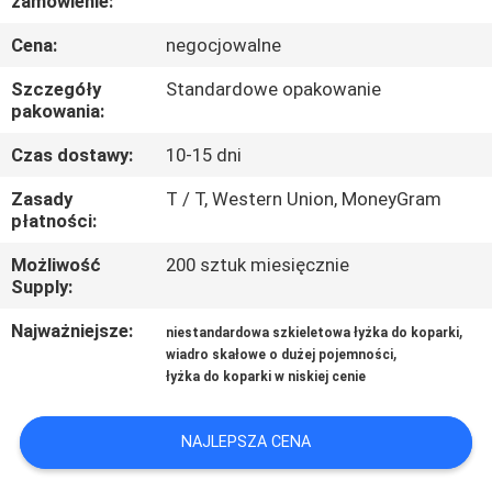
zamówienie:
WYCIECZKA
Cena:
negocjowalne
PO
FABRYCE
Szczegóły
Standardowe opakowanie
pakowania:
KONTROLA
Czas dostawy:
10-15 dni
JAKOŚCI
Zasady
T / T, Western Union, MoneyGram
płatności:
NOWOŚCI
Możliwość
200 sztuk miesięcznie
Supply:
Najważniejsze:
,
POPROŚ
niestandardowa szkieletowa łyżka do koparki
,
wiadro skałowe o dużej pojemności
O
łyżka do koparki w niskiej cenie
WYCENĘ
NAJLEPSZA CENA
MAPA