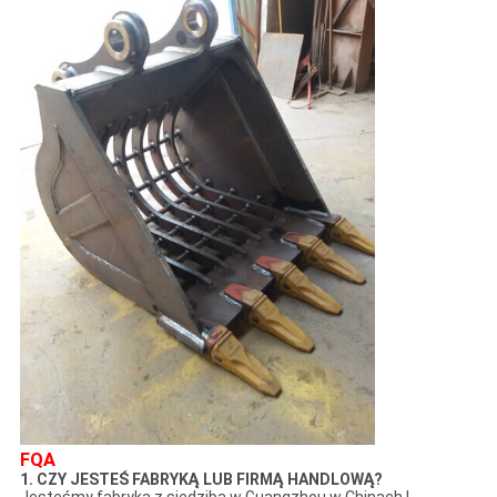
FQA
1. CZY JESTEŚ FABRYKĄ LUB FIRMĄ HANDLOWĄ?
Jesteśmy fabryką z siedzibą w Guangzhou w Chinach.I