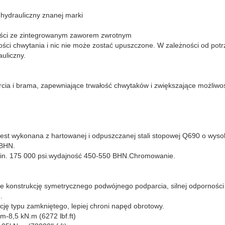
k hydrauliczny znanej marki
ności ze zintegrowanym zaworem zwrotnym
ści chwytania i nic nie może zostać upuszczone. W zależności od pot
auliczny.
cia i brama, zapewniające trwałość chwytaków i zwiększające możliwoś
jest wykonana z hartowanej i odpuszczanej stali stopowej Q690 o wysok
0BHN.
in. 175 000 psi.wydajność 450-550 BHN.Chromowanie.
je konstrukcję symetrycznego podwójnego podparcia, silnej odporności 
.
cję typu zamkniętego, lepiej chroni napęd obrotowy.
m-8,5 kN.m (6272 lbf.ft)