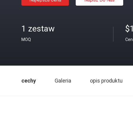
1 zestaw
$
MOQ
Cen
cechy
Galeria
opis produktu