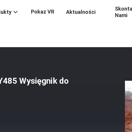
Skonta
Pokaz VR
dukty
Aktualności
Nami
5 SY265 SY335 SY485 Wysięgnik Do Koparki
485 Wysięgnik do