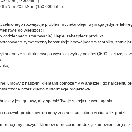
05kN.m (78000lbf.ft)
 kN.m-203 kN.m (150 000 lbf.ft)
czelnionego rozwiązuje problem wycieku oleju, wymaga jedynie lekki
wieństwie do większości
 codziennego smarowania) i lepiej zabezpiecz produkt.
astosowano symetryczną konstrukcję podwójnego wspornika, zmniejsza
wykonana ze stali stopowej o wysokiej wytrzymałości Q690, lżejszej i dw
u z
ynku)
alnej umowy z naszymi klientami pomożemy w analizie i dostarczeniu pr
ostarczone przez klientów informacje projektowe.
hniczny jest gotowy, aby spełnić Twoje specjalne wymagania.
ce naszych produktów lub ceny zostanie udzielone w ciągu 24 godzin
 informujemy naszych klientów o procesie produkcji zamówień i organiz