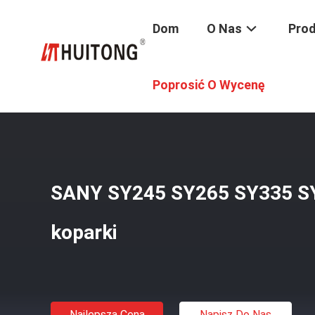
Dom
O Nas
Pro
Dom
/
Produkty
/
Ramię Wysięgnika Koparki
/
SANY SY24
Poprosić O Wycenę
SANY SY245 SY265 SY335 SY
koparki
Najlepsza Cena
Napisz Do Nas