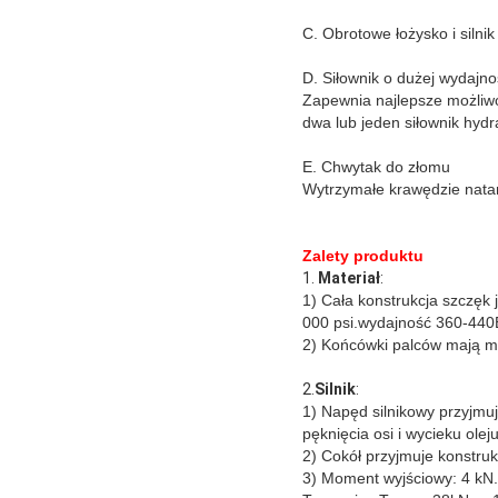
C. Obrotowe łożysko i silni
D. Siłownik o dużej wydaj
Zapewnia najlepsze możliwo
dwa lub jeden siłownik hydr
E. Chwytak do złomu
Wytrzymałe krawędzie natar
Zalety produktu
1. 
Materiał
:
1) Cała konstrukcja szczęk 
000 psi.wydajność 360-44
2) Końcówki palców mają m
2.
Silnik
:
1) Napęd silnikowy przyjmu
pęknięcia osi i wycieku oleju
2) Cokół przyjmuje konstruk
3) Moment wyjściowy: 4 kN.