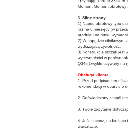
Trzymając Torque 38kN.m-1
Moment Moment obrotowy 26
3.
Silne strony
:
1) Napęd obrotowy typu usz
raz na 6 miesięcy (w przeci
produktu na rynku wymagało
2) W napędzie silnikowym z
wydłużającą żywotność.
3) Konstrukcja szczęk jest 
wytrzymałości w porównani
Q345 (zwykle używany na r
Obsługa klienta
1. Przed podpisaniem oficj
rekomendacji w oparciu o d
2. Doświadczony zespół tec
3. Twoje zapytanie dotyczą
4. Jeśli chcesz, na bieżąco
warsztacie.