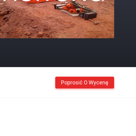
Poprosić O Wycenę