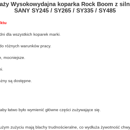
aży Wysokowydajna koparka Rock Boom z sil
SANY SY245 / SY265 / SY335 / SY485
uktu
dni dla wszystkich koparek marki.
do różnych warunków pracy.
e, mocniejsze.
i.
nożny są dostępne.
by łatwo było wymienić główne części zużywające się.
użym zużyciu mają blachy trudnościeralne, co wydłuża żywotność chwy