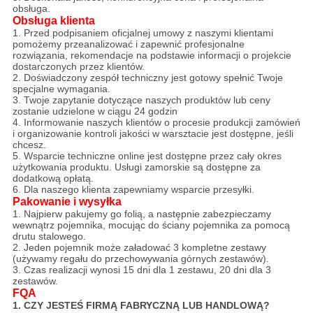
obsługa.
Obsługa klienta
1. Przed podpisaniem oficjalnej umowy z naszymi klientami
pomożemy przeanalizować i zapewnić profesjonalne
rozwiązania, rekomendacje na podstawie informacji o projekcie
dostarczonych przez klientów.
2. Doświadczony zespół techniczny jest gotowy spełnić Twoje
specjalne wymagania.
3. Twoje zapytanie dotyczące naszych produktów lub ceny
zostanie udzielone w ciągu 24 godzin
4. Informowanie naszych klientów o procesie produkcji zamówień
i organizowanie kontroli jakości w warsztacie jest dostępne, jeśli
chcesz.
5. Wsparcie techniczne online jest dostępne przez cały okres
użytkowania produktu. Usługi zamorskie są dostępne za
dodatkową opłatą.
6. Dla naszego klienta zapewniamy wsparcie przesyłki.
Pakowanie i wysyłka
1. Najpierw pakujemy go folią, a następnie zabezpieczamy
wewnątrz pojemnika, mocując do ściany pojemnika za pomocą
drutu stalowego.
2. Jeden pojemnik może załadować 3 kompletne zestawy
(używamy regału do przechowywania górnych zestawów).
3. Czas realizacji wynosi 15 dni dla 1 zestawu, 20 dni dla 3
zestawów.
FQA
1. CZY JESTEŚ FIRMĄ FABRYCZNĄ LUB HANDLOWĄ?