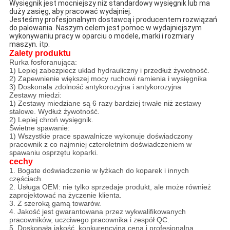
Wysięgnik jest mocniejszy niż standardowy wysięgnik lub ma 
duży zasięg, aby pracować wydajniej.
Jesteśmy profesjonalnym dostawcą i producentem rozwiązań 
do palowania.
Naszym celem jest pomoc w wydajniejszym 
wykonywaniu pracy w oparciu o modele, marki i rozmiary 
maszyn.
itp.
Zalety produktu
Rurka fosforanująca:
1) Lepiej zabezpiecz układ hydrauliczny i przedłuż żywotność.
2) Zapewnienie większej mocy ruchowi ramienia i wysięgnika
3) Doskonała zdolność antykorozyjna i antykorozyjna
Zestawy miedzi:
1) Zestawy miedziane są 6 razy bardziej trwałe niż zestawy
stalowe. Wydłuż żywotność.
2) Lepiej chroń wysięgnik.
Świetne spawanie:
1) Wszystkie prace spawalnicze wykonuje doświadczony
pracownik z co najmniej czteroletnim doświadczeniem w
spawaniu osprzętu koparki.
cechy
1. Bogate doświadczenie w łyżkach do koparek i innych
częściach.
2. Usługa OEM: nie tylko sprzedaje produkt, ale może również
zaprojektować na życzenie klienta.
3. Z szeroką gamą towarów.
4. Jakość jest gwarantowana przez wykwalifikowanych
pracowników, uczciwego pracownika i zespół QC.
5. Doskonała jakość, konkurencyjna cena i profesjonalna