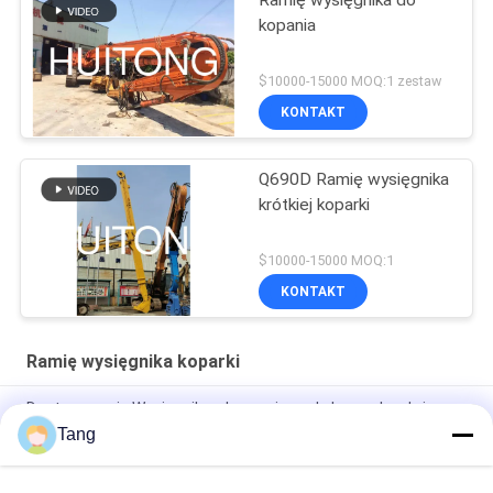
Ramię wysięgnika do
kopania
$10000-15000 MOQ:1 zestaw
KONTAKT
Q690D Ramię wysięgnika
krótkiej koparki
$10000-15000 MOQ:1
KONTAKT
Ramię wysięgnika koparki
Dostosowanie Wysięgnik wyburzeniowy do koparek o dużym
zasięgu OEM PC EX PC 1 rok gwarancji 100% nowość
Tang
Wysięgnik budowlany o długim zasięgu do palowania arkuszy