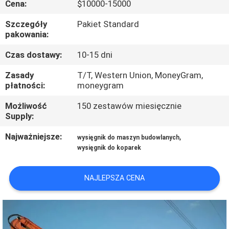
Cena:
$10000-15000
WYCIECZKA
PO
Szczegóły
Pakiet Standard
pakowania:
FABRYCE
Czas dostawy:
10-15 dni
KONTROLA
Zasady
T/T, Western Union, MoneyGram,
płatności:
moneygram
JAKOŚCI
Możliwość
150 zestawów miesięcznie
Supply:
NOWOŚCI
Najważniejsze:
,
wysięgnik do maszyn budowlanych
wysięgnik do koparek
POPROŚ
O
NAJLEPSZA CENA
WYCENĘ
MAPA