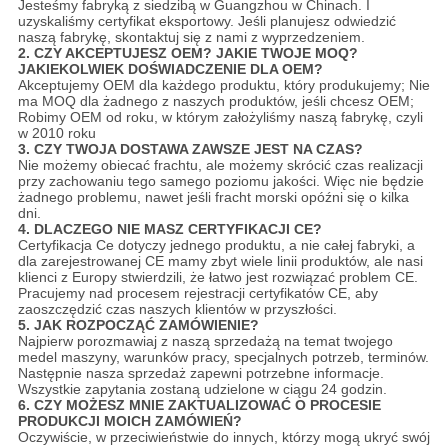
Jesteśmy fabryką z siedzibą w Guangzhou w Chinach. I
uzyskaliśmy certyfikat eksportowy. Jeśli planujesz odwiedzić
naszą fabrykę, skontaktuj się z nami z wyprzedzeniem.
2. CZY AKCEPTUJESZ OEM?
JAKIE TWOJE MOQ?
JAKIEKOLWIEK DOŚWIADCZENIE DLA OEM?
Akceptujemy OEM dla każdego produktu, który produkujemy; Nie
ma MOQ dla żadnego z naszych produktów, jeśli chcesz OEM;
Robimy OEM od roku, w którym założyliśmy naszą fabrykę, czyli
w 2010 roku
3. CZY TWOJA DOSTAWA ZAWSZE JEST NA CZAS?
Nie możemy obiecać frachtu, ale możemy skrócić czas realizacji
przy zachowaniu tego samego poziomu jakości. Więc nie będzie
żadnego problemu, nawet jeśli fracht morski opóźni się o kilka
dni.
4. DLACZEGO NIE MASZ CERTYFIKACJI CE?
Certyfikacja Ce dotyczy jednego produktu, a nie całej fabryki, a
dla zarejestrowanej CE mamy zbyt wiele linii produktów, ale nasi
klienci z Europy stwierdzili, że łatwo jest rozwiązać problem CE.
Pracujemy nad procesem rejestracji certyfikatów CE, aby
zaoszczędzić czas naszych klientów w przyszłości.
5. JAK ROZPOCZĄĆ ZAMÓWIENIE?
Najpierw porozmawiaj z naszą sprzedażą na temat twojego
medel maszyny, warunków pracy, specjalnych potrzeb, terminów.
Następnie nasza sprzedaż zapewni potrzebne informacje.
Wszystkie zapytania zostaną udzielone w ciągu 24 godzin.
6. CZY MOŻESZ MNIE ZAKTUALIZOWAĆ O PROCESIE
PRODUKCJI MOICH ZAMÓWIEŃ?
Oczywiście, w przeciwieństwie do innych, którzy mogą ukryć swój