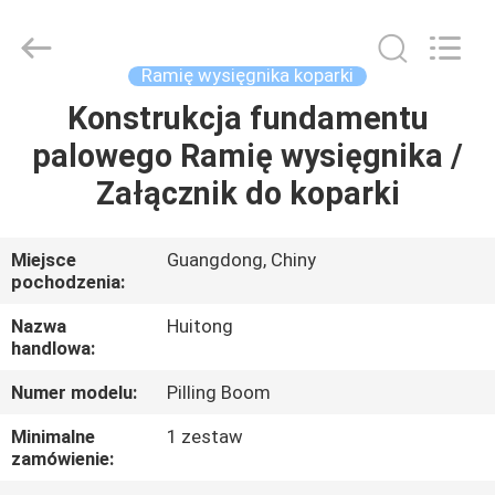
Guangzhou
Huitong
Machinery
Co.,
Ltd..
Ramię wysięgnika koparki
All
Rights
Reserved.
Konstrukcja fundamentu
DO
palowego Ramię wysięgnika /
DOMU
Załącznik do koparki
PRODUKTY
Miejsce
Guangdong, Chiny
pochodzenia:
POKAZ
VR
Nazwa
Huitong
handlowa:
Numer modelu:
Pilling Boom
O
NAS
Minimalne
1 zestaw
zamówienie: