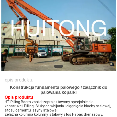
STRONY
POLITYKA
PRYWATNOŚCI
opis produktu
Konstrukcja fundamentu palowego / załącznik do
palowania koparki
Opis produktu
HT Pilling Boom został zaprojektowany specjalnie dla 
konstrukcji Pilling.
Służy do wbijania i ciągnięcia blachy stalowej, 
stosu cementu, szyny stalowej
żelazna kolumna kolumny, stalowy stos H i pas drenażowy.