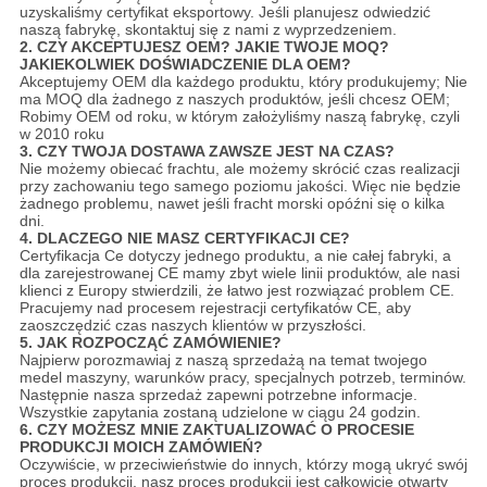
uzyskaliśmy certyfikat eksportowy. Jeśli planujesz odwiedzić
naszą fabrykę, skontaktuj się z nami z wyprzedzeniem.
2. CZY AKCEPTUJESZ OEM?
JAKIE TWOJE MOQ?
JAKIEKOLWIEK DOŚWIADCZENIE DLA OEM?
Akceptujemy OEM dla każdego produktu, który produkujemy; Nie
ma MOQ dla żadnego z naszych produktów, jeśli chcesz OEM;
Robimy OEM od roku, w którym założyliśmy naszą fabrykę, czyli
w 2010 roku
3. CZY TWOJA DOSTAWA ZAWSZE JEST NA CZAS?
Nie możemy obiecać frachtu, ale możemy skrócić czas realizacji
przy zachowaniu tego samego poziomu jakości. Więc nie będzie
żadnego problemu, nawet jeśli fracht morski opóźni się o kilka
dni.
4. DLACZEGO NIE MASZ CERTYFIKACJI CE?
Certyfikacja Ce dotyczy jednego produktu, a nie całej fabryki, a
dla zarejestrowanej CE mamy zbyt wiele linii produktów, ale nasi
klienci z Europy stwierdzili, że łatwo jest rozwiązać problem CE.
Pracujemy nad procesem rejestracji certyfikatów CE, aby
zaoszczędzić czas naszych klientów w przyszłości.
5. JAK ROZPOCZĄĆ ZAMÓWIENIE?
Najpierw porozmawiaj z naszą sprzedażą na temat twojego
medel maszyny, warunków pracy, specjalnych potrzeb, terminów.
Następnie nasza sprzedaż zapewni potrzebne informacje.
Wszystkie zapytania zostaną udzielone w ciągu 24 godzin.
6. CZY MOŻESZ MNIE ZAKTUALIZOWAĆ O PROCESIE
PRODUKCJI MOICH ZAMÓWIEŃ?
Oczywiście, w przeciwieństwie do innych, którzy mogą ukryć swój
proces produkcji, nasz proces produkcji jest całkowicie otwarty