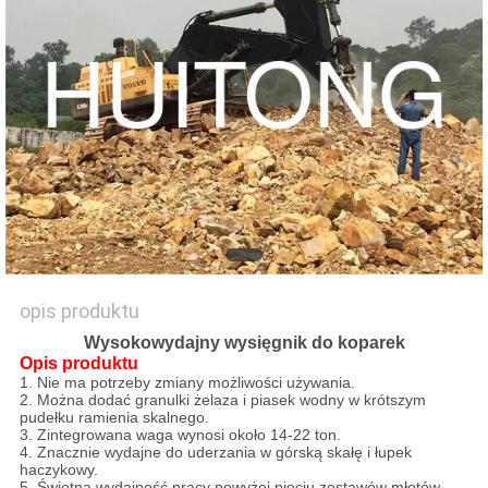
STRONY
POLITYKA
PRYWATNOŚCI
opis produktu
Wysokowydajny wysięgnik do koparek
Opis produktu
1. Nie ma potrzeby zmiany możliwości używania.
2. Można dodać granulki żelaza i piasek wodny w krótszym
pudełku ramienia skalnego.
3. Zintegrowana waga wynosi około 14-22 ton.
4. Znacznie wydajne do uderzania w górską skałę i łupek
haczykowy.
5. Świetna wydajność pracy powyżej pięciu zestawów młotów.