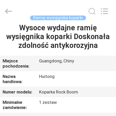
Guangzhou
Huitong
Machinery
Co.,
Ltd..
Ramię wysięgnika koparki
All
Rights
Reserved.
Wysoce wydajne ramię
DO
wysięgnika koparki Doskonała
DOMU
zdolność antykorozyjna
PRODUKTY
Miejsce
Guangdong, Chiny
pochodzenia:
POKAZ
VR
Nazwa
Huitong
handlowa:
Numer modelu:
Koparka Rock Boom
O
NAS
Minimalne
1 zestaw
zamówienie: