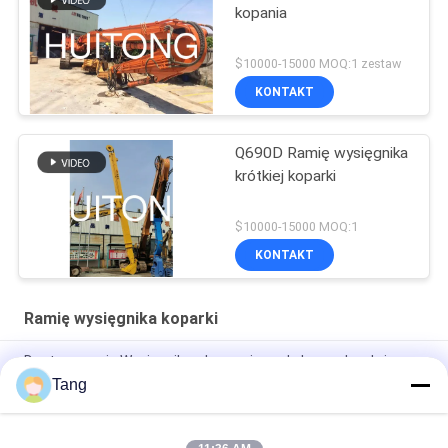
kopania
$10000-15000 MOQ:1 zestaw
KONTAKT
Q690D Ramię wysięgnika
krótkiej koparki
$10000-15000 MOQ:1
KONTAKT
Ramię wysięgnika koparki
Dostosowanie Wysięgnik wyburzeniowy do koparek o dużym
zasięgu OEM PC EX PC 1 rok gwarancji 100% nowość
Tang
Wysięgnik budowlany o długim zasięgu do palowania arkuszy