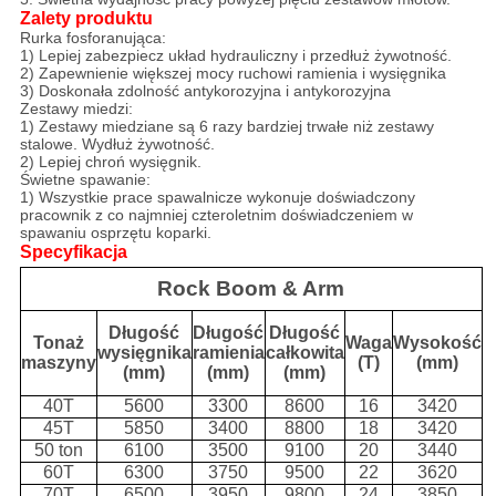
Zalety produktu
Rurka fosforanująca:
1) Lepiej zabezpiecz układ hydrauliczny i przedłuż żywotność.
2) Zapewnienie większej mocy ruchowi ramienia i wysięgnika
3) Doskonała zdolność antykorozyjna i antykorozyjna
Zestawy miedzi:
1) Zestawy miedziane są 6 razy bardziej trwałe niż zestawy
stalowe. Wydłuż żywotność.
2) Lepiej chroń wysięgnik.
Świetne spawanie:
1) Wszystkie prace spawalnicze wykonuje doświadczony
pracownik z co najmniej czteroletnim doświadczeniem w
spawaniu osprzętu koparki.
Specyfikacja
Rock Boom & Arm
Długość
Długość
Długość
Tonaż
Waga
Wysokość
wysięgnika
ramienia
całkowita
maszyny
(T)
(mm)
(mm)
(mm)
(mm)
40T
5600
3300
8600
16
3420
45T
5850
3400
8800
18
3420
50 ton
6100
3500
9100
20
3440
60T
6300
3750
9500
22
3620
70T
6500
3950
9800
24
3850