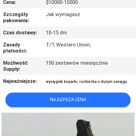
Cena:
$10000-15000
WYCIECZKA
PO
Szczegóły
Jak wymagasz
pakowania:
FABRYCE
Czas dostawy:
10-15 dni
KONTROLA
Zasady
T/T, Western Union,
płatności:
JAKOŚCI
Możliwość
150 zestawów miesięcznie
Supply:
NOWOŚCI
Najważniejsze:
,
wysięgnik koparki
rozbiórka o dużym zasięgu
POPROŚ
NAJLEPSZA CENA
O
WYCENĘ
MAPA