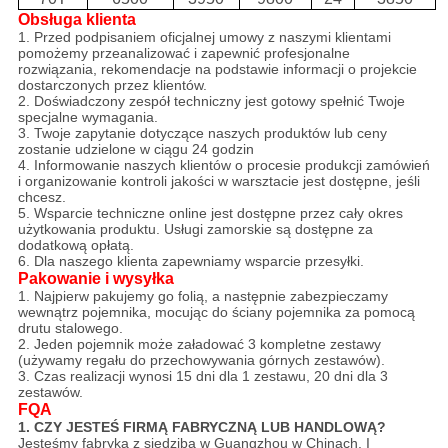
Obsługa klienta
1. Przed podpisaniem oficjalnej umowy z naszymi klientami
pomożemy przeanalizować i zapewnić profesjonalne
rozwiązania, rekomendacje na podstawie informacji o projekcie
dostarczonych przez klientów.
2. Doświadczony zespół techniczny jest gotowy spełnić Twoje
specjalne wymagania.
3. Twoje zapytanie dotyczące naszych produktów lub ceny
zostanie udzielone w ciągu 24 godzin
4. Informowanie naszych klientów o procesie produkcji zamówień
i organizowanie kontroli jakości w warsztacie jest dostępne, jeśli
chcesz.
5. Wsparcie techniczne online jest dostępne przez cały okres
użytkowania produktu. Usługi zamorskie są dostępne za
dodatkową opłatą.
6. Dla naszego klienta zapewniamy wsparcie przesyłki.
Pakowanie i wysyłka
1. Najpierw pakujemy go folią, a następnie zabezpieczamy
wewnątrz pojemnika, mocując do ściany pojemnika za pomocą
drutu stalowego.
2. Jeden pojemnik może załadować 3 kompletne zestawy
(używamy regału do przechowywania górnych zestawów).
3. Czas realizacji wynosi 15 dni dla 1 zestawu, 20 dni dla 3
zestawów.
FQA
1. CZY JESTEŚ FIRMĄ FABRYCZNĄ LUB HANDLOWĄ?
Jesteśmy fabryką z siedzibą w Guangzhou w Chinach. I