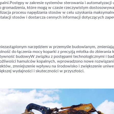
alni.Postępy w zakresie systemów sterowania i automatyzacji
o gromadzenia, które mogą w czasie rzeczywistym dostosowywa
izacja procesu napędzania stosów w celu uzyskania maksymaln
talacji stosów i dostarcza cennych informacji dotyczących zapew
ę niezastąpionym narzędziem w przemyśle budowlanym, zmieniaj
olność do łączenia mocy koparki z precyzją młotka do zbierania 
ktywność budowyW związku z postępami technologicznymi i ba
możliwości hamulców kopalnych, wprowadzono nowe rozwiązania
jektów, zmniejszenie wpływu na środowisko i zwiększenie uniw
iększej wydajności i skuteczności w przyszłości.