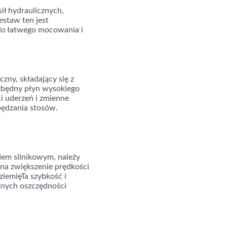
ił hydraulicznych,
staw ten jest
do łatwego mocowania i
zny, składający się z
zbędny płyn wysokiego
i uderzeń i zmienne
pędzania stosów.
em silnikowym, należy
 na zwiększenie prędkości
iemięTa szybkość i
znych oszczędności