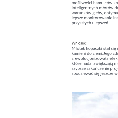
możliwości hamulców kop
inteligentnych młotów d
warunków gleby, optymal
lepsze monitorowanie ins
przyszłych ulepszeń.
Wniosek:
Młotek kopaczki stał si
kamieni do ziemi.Jego zd
zrewolucjonizowała efe
które nadal zwiększają 
szybsze zakończenie pro
spodziewać się jeszcze w