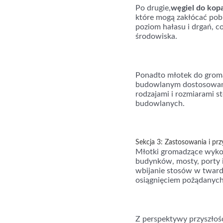
Po drugie,
węgiel do kopa
które mogą zakłócać pobl
poziom hałasu i drgań, c
środowiska.
Ponadto młotek do groma
budowlanym dostosowani
rodzajami i rozmiarami 
budowlanych.
Sekcja 3: Zastosowania i prz
Młotki gromadzące wyko
budynków, mosty, porty i
wbijanie stosów w tward
osiągnięciem pożądanyc
Z perspektywy przyszłoś