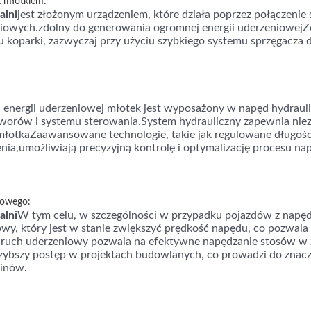
z młotkiem:
alni
jest złożonym urządzeniem, które działa poprzez połączenie s
iowych.zdolny do generowania ogromnej energii uderzeniowejZe
koparki, zazwyczaj przy użyciu szybkiego systemu sprzęgacza 
 energii uderzeniowej młotek jest wyposażony w napęd hydraulic
worów i systemu sterowania.System hydrauliczny zapewnia nie
 młotkaZaawansowane technologie, takie jak regulowane długośc
enia,umożliwiają precyzyjną kontrolę i optymalizację procesu na
bowego:
alni
W tym celu, w szczególności w przypadku pojazdów z napęd
wy, który jest w stanie zwiększyć prędkość napędu, co pozwala
 ruch uderzeniowy pozwala na efektywne napędzanie stosów w z
zybszy postęp w projektach budowlanych, co prowadzi do znac
minów.