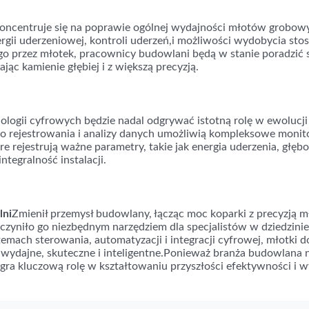
koncentruje się na poprawie ogólnej wydajności młotów grobo
ergii uderzeniowej, kontroli uderzeń,i możliwości wydobycia st
ego przez młotek, pracownicy budowlani będą w stanie poradzić s
ąc kamienie głębiej i z większą precyzją.
nologii cyfrowych będzie nadal odgrywać istotną rolę w ewoluc
o rejestrowania i analizy danych umożliwią kompleksowe moni
e rejestrują ważne parametry, takie jak energia uderzenia, głęb
integralność instalacji.
lni
Zmienił przemysł budowlany, łącząc moc koparki z precyzją m
zyniło go niezbędnym narzędziem dla specjalistów w dziedzin
mach sterowania, automatyzacji i integracji cyfrowej, młotki 
ej wydajne, skuteczne i inteligentne.Ponieważ branża budowlana 
gra kluczową rolę w kształtowaniu przyszłości efektywności i 