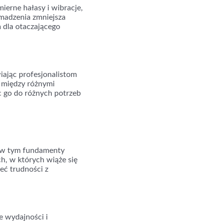
erne hałasy i wibracje,
omadzenia zmniejsza
m dla otaczającego
ając profesjonalistom
 między różnymi
 go do różnych potrzeb
, w tym fundamenty
h, w których wiąże się
eć trudności z
e wydajności i