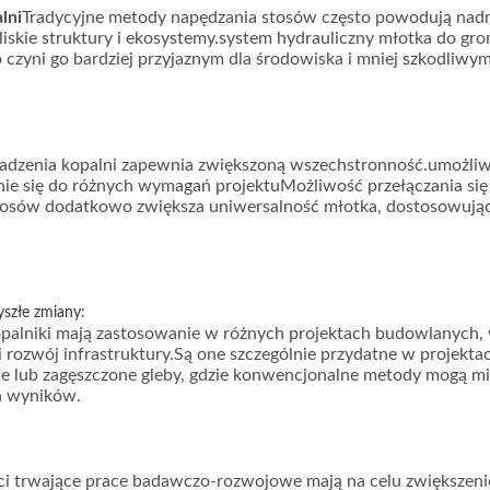
lni
Tradycyjne metody napędzania stosów często powodują nadmi
iskie struktury i ekosystemy.system hydrauliczny młotka do gr
o czyni go bardziej przyjaznym dla środowiska i mniej szkodliwy
dzenia kopalni zapewnia zwiększoną wszechstronność.umożliwi
e się do różnych wymagań projektuMożliwość przełączania się
stosów dodatkowo zwiększa uniwersalność młotka, dostosowując
yszłe zmiany:
palniki mają zastosowanie w różnych projektach budowlanych
 rozwój infrastruktury.Są one szczególnie przydatne w projektac
e lub zagęszczone gleby, gdzie konwencjonalne metody mogą mi
h wyników.
ci trwające prace badawczo-rozwojowe mają na celu zwiększeni