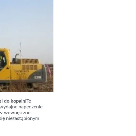
l do kopalni
To
i wydajne napędzenie
ę w wewnętrzne
się niezastąpionym