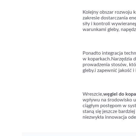
Kolejny obszar rozwoju 
zakresie dostarczania en
siły i kontroli wywieran
warunkami gleby, napędzaj
Ponadto integracja tech
w koparkach.Narzędzia d
prowadzenia stosów, któr
gleby.i zapewnić jakość i 
Wreszcie,
węgiel do kopa
wpływu na środowisko uc
ciągłym postępom w syste
staną się jeszcze bardzi
niezwykła innowacja ode