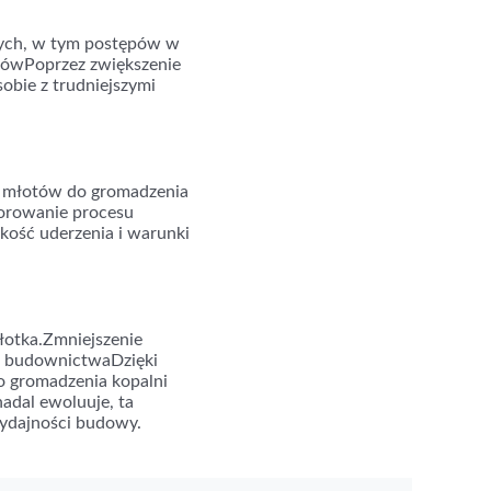
wych, w tym postępów w
osówPoprzez zwiększenie
obie z trudniejszymi
ji młotów do gromadzenia
torowanie procesu
okość uderzenia i warunki
łotka.Zmniejszenie
ie budownictwaDzięki
do gromadzenia kopalni
nadal ewoluuje, ta
wydajności budowy.