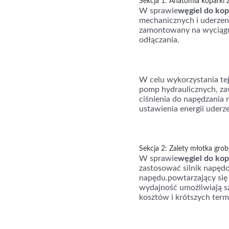
Sekcja 1: Anatomia koparki 
W sprawie
węgiel do kop
mechanicznych i uderzen
zamontowany na wyciągu 
odłączania.
W celu wykorzystania tej
pomp hydraulicznych, za
ciśnienia do napędzania
ustawienia energii uderz
Sekcja 2: Zalety młotka gro
W sprawie
węgiel do kop
zastosować silnik napędo
napędu.powtarzający się
wydajność umożliwiają s
kosztów i krótszych ter